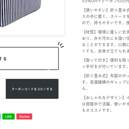
50%OFF+クーポン500
【使いやすい】折り畳み
スの中に置く、スペース
ので、持ちやすいです。
【材質】環境に優しい丈
おり、水や汚れにも強い
ることができます。口側
くても、自身が立てられ
する
【取って付き】便利な取
っ手付きが付いています
【折り畳み式】布製のボ
す。洗濯機横のギャップ
ん。
クーポンコードを
コピーする
【おしゃれなデザイン】
は部屋中で活躍。使いや
もオススメです。
LINE
Pocket