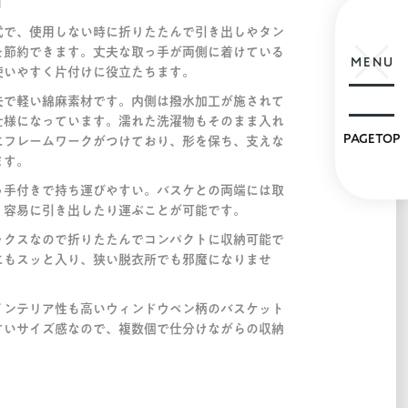
円
式で、使用しない時に折りたたんで引き出しやタン
を節約できます。丈夫な取っ手が両側に着けている
MENU
使いやすく片付けに役立たちます。
夫で軽い綿麻素材です。内側は撥水加工が施されて
仕様になっています。濡れた洗濯物もそのまま入れ
PAGETOP
にフレームワークがつけており、形を保ち、支えな
ます。
っ手付きで持ち運びやすい。バスケとの両端には取
。容易に引き出したり運ぶことが可能です。
ックスなので折りたたんでコンパクトに収納可能で
にもスッと入り、狭い脱衣所でも邪魔になりませ
インテリア性も高いウィンドウペン柄のバスケット
すいサイズ感なので、複数個で仕分けながらの収納