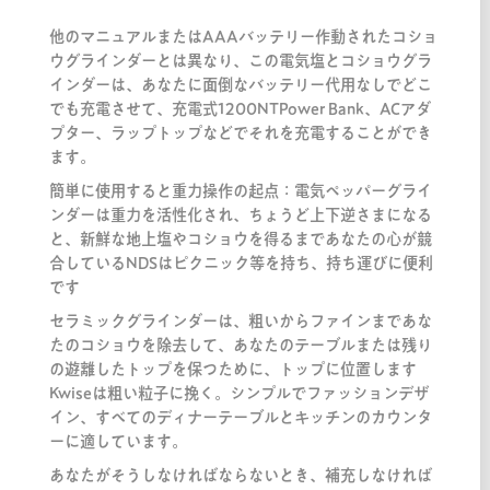
他のマニュアルまたはAAAバッテリー作動されたコショ
ウグラインダーとは異なり、この電気塩とコショウグラ
インダーは、あなたに面倒なバッテリー代用なしでどこ
でも充電させて、充電式1200NTPower Bank、ACアダ
プター、ラップトップなどでそれを充電することができ
ます。
簡単に使用すると重力操作の起点：電気ペッパーグライ
ンダーは重力を活性化され、ちょうど上下逆さまになる
と、新鮮な地上塩やコショウを得るまであなたの心が競
合しているNDSはピクニック等を持ち、持ち運びに便利
です
セラミックグラインダーは、粗いからファインまであな
たのコショウを除去して、あなたのテーブルまたは残り
の遊離したトップを保つために、トップに位置します
Kwiseは粗い粒子に挽く。シンプルでファッションデザ
イン、すべてのディナーテーブルとキッチンのカウンタ
ーに適しています。
あなたがそうしなければならないとき、補充しなければ