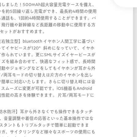
しました！500mAh超大容量充電ケースを備え、
ンを約5回繰り返し充電ができ、最長約4時間の使用
通話も、1回約4時間使用することができます。バ
、飛行機や新幹線など長距離の移動中に使用する方
ヘッドセットがおすすめます。
独立型】bluetooth イヤホン人間工学に基づい
てイヤピースが120°斜めになっていて、イヤホ
作られています。更にSMLサイズイヤーピースが
イズを組み合わせて、快適なフィット感で、長時間
運動やジョギングなどをしてもイヤホンが耳から外
ド/両耳モードの切り替えは片方のイヤホンを出し
で簡単に対応いたします。さらに切り替え時には音
ムーズに変更が可能です。iOS機器もAndroid
性能の高さを体験できます。 片耳/両耳モードに
X7防水防汗】耳から外さなくでも操作できるタッチ
止、音量調整や着信の応答といった基本操作ではな
アシスタントもトリプルタッチで簡単に起動できま
ヨガ、サイクリングなど様々なスポーツの使用にも