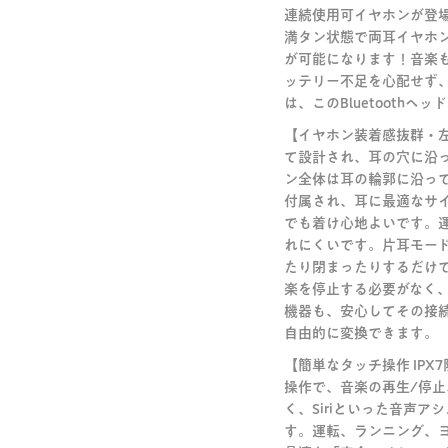
連続使用可イヤホンが登場
満タン状態で両耳イヤホ
が可能になります！音楽も
ッテリー不足を心配せず
は、このBluetooth
【イヤホン装着感抜群・左右
て設計され、耳の穴に沿っ
ン全体は耳の輪郭に沿って
付属され、耳に最適なサ
でも着け心地よいです。
れにくいです。片耳モー
たり閉まったりするだけ
楽を停止する必要がなく、ス
機器も、安心してその接続
自由的に変換できます。
【簡単なタッチ操作 IP
操作で、音楽の再生/停
く、Siriといった音声
す。運転、ランニング、