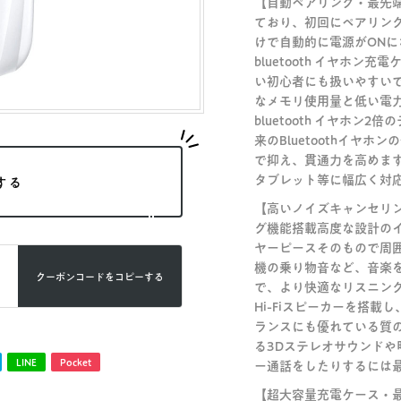
【自動ペアリング・最先端Bl
ており、初回にペアリン
けで自動的に電源がON
bluetooth イヤホ
い初心者にも扱いやすいです
なメモリ使用量と低い電
bluetooth イヤホ
来のBluetoothイヤ
で抑え、貫通力を高めます。優れ
タブレット等に幅広く対
する
【高いノイズキャンセリ
グ機能搭載高度な設計の
ヤーピースそのもので周
機の乗り物音など、音楽
クーポンコードを
コピーする
で、より快適なリスニン
Hi-Fiスピーカーを搭
ランスにも優れている質
る3Dステレオサウンド
LINE
Pocket
ー通話をしたりするには
【超大容量充電ケース・