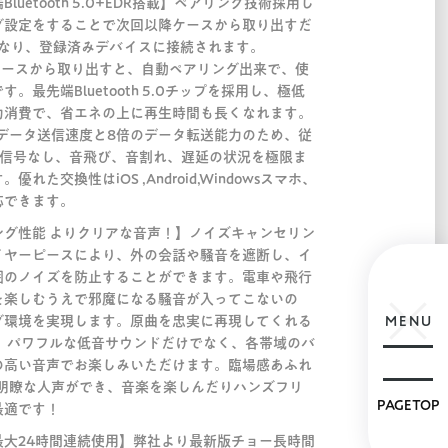
uetooth 5.0+EDR搭載】ペアリング技術採用し
グ設定をすることで次回以降ケースから取り出すだ
になり、登録済みデバイスに接続されます。
ン充電ケースから取り出すと、自動ペアリング出来で、使
。最先端Bluetooth 5.0チップを採用し、極低
力消費で、省エネの上に再生時間も長くなれます。
ン2倍のデータ送信速度と8倍のデータ転送能力のため、従
ホンの信号なし、音飛び、音割れ、遅延の状況を極限ま
た交換性はiOS ,Android,Windowsスマホ、
応できます。
ング性能 よりクリアな音声！】ノイズキャンセリン
イヤーピースにより、外の会話や騒音を遮断し、イ
囲のノイズを防止することができます。電車や飛行
を楽しむうえで邪魔になる騒音が入ってこないの
グ環境を実現します。原曲を忠実に再現してくれる
MENU
載し、パワフルな低音サウンドだけでなく、各帯域のバ
の高い音声でお楽しみいただけます。臨場感あふれ
や明瞭な人声ができ、音楽を楽しんだりハンズフリ
PAGETOP
最適です！
最大24時間連続使用】弊社より最新版チョー長時間