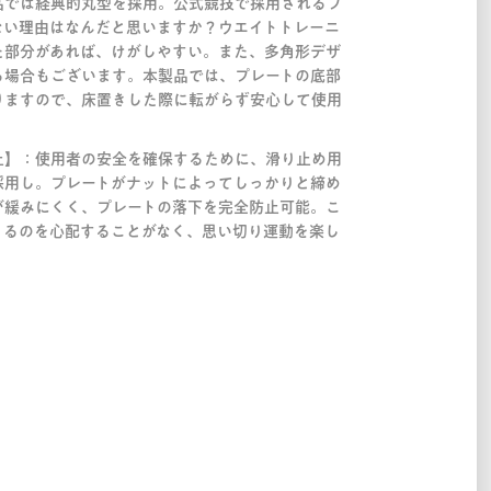
品では経典的丸型を採用。公式競技で採用されるプ
ない理由はなんだと思いますか？ウエイトトレーニ
た部分があれば、けがしやすい。また、多角形デザ
る場合もございます。本製品では、プレートの底部
りますので、床置きした際に転がらず安心して使用
止】：使用者の安全を確保するために、滑り止め用
採用し。プレートがナットによってしっかりと締め
が緩みにくく、プレートの落下を完全防止可能。こ
くるのを心配することがなく、思い切り運動を楽し