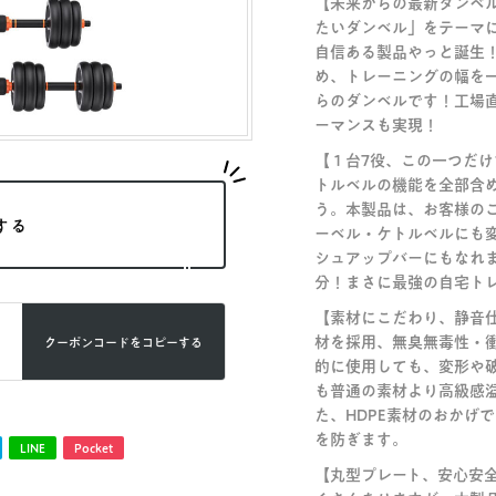
【未来からの最新ダンベ
たいダンベル」をテーマ
自信ある製品やっと誕生
め、トレーニングの幅を
らのダンベルです！工場
ーマンスも実現！
【１台7役、この一つだ
トルベルの機能を全部含
う。本製品は、お客様の
する
ーベル・ケトルベルにも
シュアップバーにもなれ
分！まさに最強の自宅ト
【素材にこだわり、静音仕
材を採用、無臭無毒性・
クーポンコードを
コピーする
的に使用しても、変形や
も普通の素材より高級感
た、HDPE素材のおかげ
を防ぎます。
LINE
Pocket
【丸型プレート、安心安