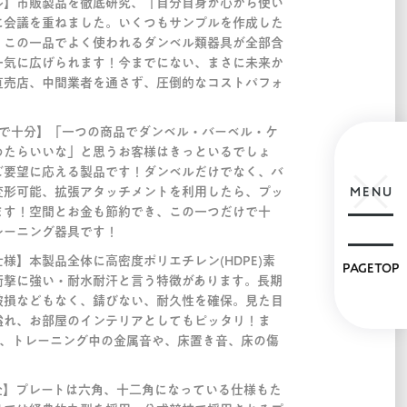
ル】市販製品を徹底研究、「自分自身が心から使い
に会議を重ねました。いくつもサンプルを作成した
！この一品でよく使われるダンベル類器具が全部含
一気に広げられます！今までにない、まさに未来か
直売店、中間業者を通さず、圧倒的なコストパフォ
けで十分】「一つの商品でダンベル・バーベル・ケ
めたらいいな」と思うお客様はきっといるでしょ
ご要望に応える製品です！ダンベルだけでなく、バ
変形可能、拡張アタッチメントを利用したら、プッ
MENU
ます！空間とお金も節約でき、この一つだけで十
レーニング器具です！
様】本製品全体に高密度ポリエチレン(HDPE)素
PAGETOP
衝撃に強い・耐水耐汗と言う特徴があります。長期
破損などもなく、錆びない、耐久性を確保。見た目
溢れ、お部屋のインテリアとしてもピッタリ！ま
で、トレーニング中の金属音や、床置き音、床の傷
全】プレートは六角、十二角になっている仕様もた