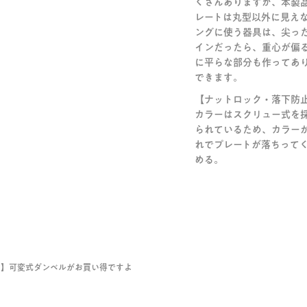
くさんありますが、本製
レートは丸型以外に見え
ングに使う器具は、尖っ
インだったら、重心が偏
に平らな部分も作ってあ
できます。
【ナットロック・落下防
カラーはスクリュー式を
られているため、カラー
れでプレートが落ちって
める。
7in1】可変式ダンベルがお買い得ですよ