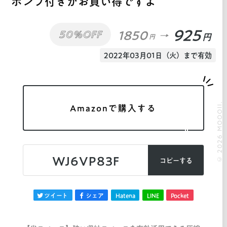
ポンプ付きがお買い得ですよ
925
1850
50%OFF
円
円
2022年03月01日（火）まで有効
© 2026 MOOOII.
Amazonで購入する
WJ6VP83F
コピーする
ツイート
シェア
Hatena
LINE
Pocket