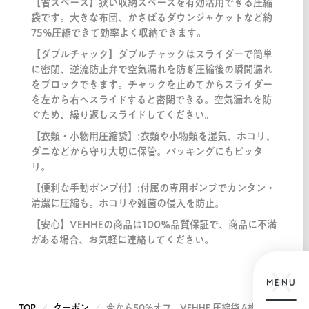
【省スペース】狭い収納スペースを有効活用できる圧縮
袋です。大きな布団、かさばるダウンジャケットなど約
75%圧縮できて効率よく収納できます。
【ダブルチャック】ダブルチャックはスライダーで簡単
に密閉、逆流防止弁で空気漏れを防ぎ圧縮後の瞬間漏れ
をブロックできます。チャックを止めてからスライダー
を左から右へスライドすると密閉できる。空気漏れを防
ぐため、繰り返しスライドしてください。
【衣類・小物用圧縮袋】:衣類や小物類を湿気、ホコリ、
ダニなどから守り大切に保管。パッキングにもピッタ
リ。
【便利な手動ポンプ付】:付属の専用ポンプでカンタン・
清潔に圧縮も。ホコリや雑菌の侵入を防止。
【安心】VEHHEの商品は100％品質保証で、商品に不満
がある場合、お気軽に連絡してください。
MENU
TOP
クーポン
今なら50%オフ。VEHHE 圧縮袋 4枚入 ポンプ