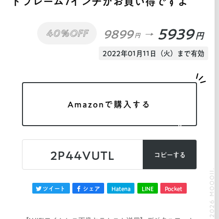
トフレーム7インチがお買い得ですよ
5939
9899
40%OFF
円
円
2022年01月11日（火）まで有効
Amazonで購入する
2P44VUTL
コピーする
© 2026 MOOOII.
ツイート
シェア
Hatena
LINE
Pocket