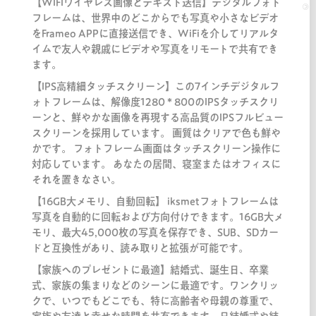
【WIFIワイヤレス画像とテキスト送信】デジタルフォト
フレームは、世界中のどこからでも写真や小さなビデオ
をFrameo APPに直接送信でき、WiFiを介してリアルタ
イムで友人や親戚にビデオや写真をリモートで共有でき
ます。
【IPS高精細タッチスクリーン】この7インチデジタルフ
ォトフレームは、解像度1280 * 800のIPSタッチスクリ
ーンと、鮮やかな画像を再現する高品質のIPSフルビュー
スクリーンを採用しています。 画質はクリアで色も鮮や
かです。 フォトフレーム画面はタッチスクリーン操作に
対応しています。 あなたの居間、寝室またはオフィスに
それを置きなさい。
【16GB大メモリ、自動回転】 iksmetフォトフレームは
写真を自動的に回転および方向付けできます。16GB大メ
モリ、最大45,000枚の写真を保存でき、SUB、SDカー
ドと互換性があり、読み取りと拡張が可能です。
【家族へのプレゼントに最適】結婚式、誕生日、卒業
式、家族の集まりなどのシーンに最適です。ワンクリッ
クで、いつでもどこでも、特に高齢者や母親の尊重で、