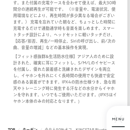
す。また付属の充電ケースを合わせて使えば、最大30時
間分の連続再生が可能です。 （※音量や、電波状況、使
用環境などにより、再生時間が多少異なる場合がござい
ます。） 充電を忘れていた朝など、ちょっとした時間に
充電するだけで通勤通学時も音楽を楽しめます。スマー
トタッチ設計により、ヘッドセットに軽いタッチだけ、
【応答/拒否、再生/一時停止、Siriの呼び出し、前/次の
曲、音量の増減」などの基本操作を実現。
【フィット感抜群&生活防水仕様】アジア人のために設
計された、確実に耳にフィットし、S/M/Lのイヤピース
を付属し、優れた装着感と洗練されたデザインを両立
し、イヤホンを外れにくく長時間の使用でも快適で安定
感のある装着ができます。IPX4の防水仕様つき、急な雨
天やトレーニング時に発生する汗などの水分からイヤホ
ンを守れます。いつでもご使用いただけます。(IPX5はイ
ヤホン本体のみの対応となります。)
MENU
TOP
クーポン
今なら50%オフ。KINGSTAR Bluetooth5.