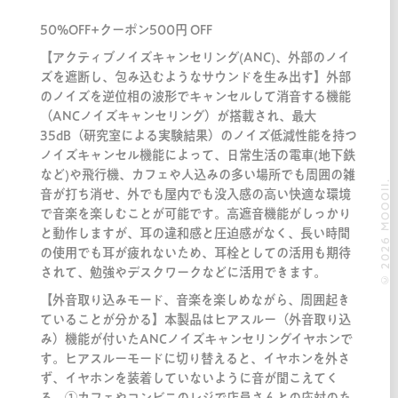
50%OFF+クーポン500円 OFF
【アクティブノイズキャンセリング(ANC)、外部のノイ
ズを遮断し、包み込むようなサウンドを生み出す】外部
のノイズを逆位相の波形でキャンセルして消音する機能
（ANCノイズキャンセリング）が搭載され、最大
35dB（研究室による実験結果）のノイズ低減性能を持つ
ノイズキャンセル機能によって、日常生活の電車(地下鉄
など)や飛行機、カフェや人込みの多い場所でも周囲の雑
© 2026 MOOOII.
音が打ち消せ、外でも屋内でも没入感の高い快適な環境
で音楽を楽しむことが可能です。高遮音機能がしっかり
と動作しますが、耳の違和感と圧迫感がなく、長い時間
の使用でも耳が疲れないため、耳栓としての活用も期待
されて、勉強やデスクワークなどに活用できます。
【外音取り込みモード、音楽を楽しめながら、周囲起き
ていることが分かる】本製品はヒアスルー（外音取り込
み）機能が付いたANCノイズキャンセリングイヤホンで
す。ヒアスルーモードに切り替えると、イヤホンを外さ
ず、イヤホンを装着していないように音が聞こえてく
る。①カフェやコンビニのレジで店員さんとの応対のた