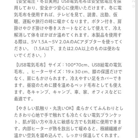
【安全電圧・冬日実用】USB電気毛布は安全低電圧を採
用しており、安全かつ安心に使用いただけます。冬に電
気毛布を使用すれば、テレビを見て、読書、出勤、仮
眠、運転や旅行の時に暖かくなります。ボタン付き、肩
掛けやひざ掛けや巻きスカートなどとして使えて、冷え
解消して体をぽかぽか温めてくれます。本製品を使用す
る際は、5V 1.5A～5V 2.0AのACアダプターを使ってく
ださい。（1.5A以下、または2.0A以上のものは使わな
いでください。）
【USB電気毛布】サイズ：100*70cm、USB給電の電気
毛布。、ヒーターサイズ：19 x 30 cm、膝の保護だけで
なく、肩にもかけられます。冷えやすい足をカバーでき
ます。昼寝のために腰を温めるベッド毛布としても使え
ます。冬キャンプ、キャンプ、車、家、オフィスなどに
最適です。
【やさしい肌触り・丸洗いOK】柔らかくてふんわりとし
たさわり心地で手で触れても冷たくない電気ブランケッ
ト、肌が弱い方や冷えに敏感な方でも気軽に使用できま
す。内部ヒーターが熱を放出して暖めると、極細繊維が
温かい空気を溜め込んで、しっかり保温してくれます。