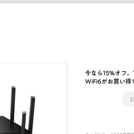
今なら15%オフ。TP-
WiFi6がお買い
1