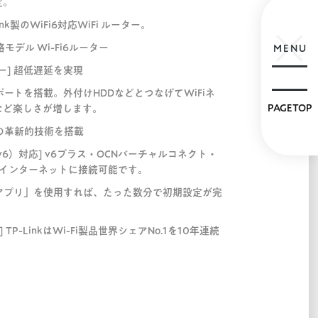
定。
k製のWiFi6対応WiFi ルーター。
格モデル Wi-Fi6ルーター
MENU
ー] 超低遅延を実現
3.0ポートを搭載。外付けHDDなどとつなげてWiFiネ
PAGETOP
など楽しさが増します。
inkの革新的技術を搭載
ver IPv6）対応] v6プラス・OCNバーチャルコネクト・
速でインターネットに接続可能です。
herアプリ」を使用すれば、たった数分で初期設定が完
 TP-LinkはWi-Fi製品世界シェアNo.1を10年連続