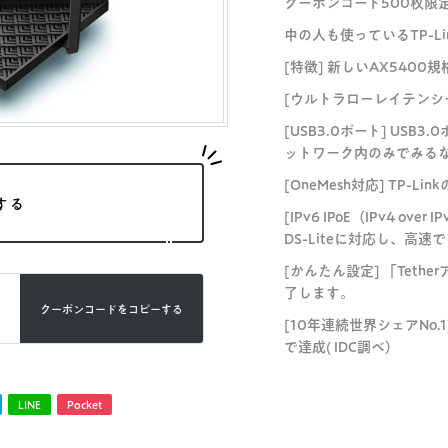
クーポンコード500枚限
中の人も使っているTP-Lin
[特徴] 新しいAX5400規
[ウルトラローレイテンシ
[USB3.0ポート] USB
ットワーク内のみでみる
[OneMesh対応] TP-L
する
[IPv6 IPoE（IPv4 o
DS-Liteに対応し、高
[かんたん設定] 「Tet
了します。
クーポンコードを
コピーする
[10年連続世界シェアNo.1]
で達成( IDC調べ）
LINE
Pocket