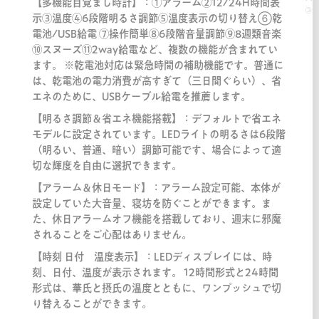
【多機能目覚まし時計】：①アラーム②12/24H時間表
示③温度④6段階明るさ調節⑤温度表示の切り替え➅乾
電池/USB給電 ⑦操作簡単⑧6段階音量調節⑨8週類音楽
⑩スヌーズ⑪2way給電など、複数の機能が含まれてい
ます。 ※乾電池対応は緊急時間の補助機能です。普通に
は、乾電池の電力消費が高すぎて（三日間ぐらい）、省
エネのために、USBケーブル給電を推薦します。
【明るさ調節＆省エネ機能搭載】：デフォルトで省エネ
モデルに設定されています。LEDライトの明るさは6段階
（明るい、普通、暗い）調節可能です、場合によって適
切な輝度を自由に選択できます。
【アラーム＆休日モード】：アラーム設定可能、本体が
設定していた大音量、寝坊を防ぐことができます。ま
た、休日アラームオフ機能を搭載しており、週末に邪魔
されることをご心配はありません。
【時刻 日付 温度表示】：LEDディスプレイには、時
刻、日付、温度が表示されます。 12時間形式と24時間
形式は、華氏と摂氏の温度とともに、ワンプッシュで切
り替えることができます。