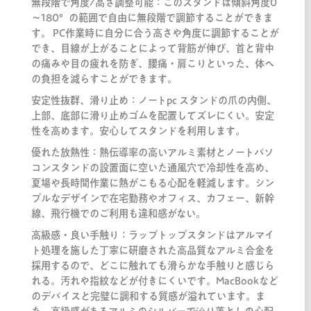
無段階で角度/高さ調整可能：このスタンドは傾斜角度0
～180°の範囲で自由に無段階で調節することができま
す。 PC作業時に自分に合う高さや角度に調節することが
でき、目線が上がることによって背筋が伸び、首と背中
の痛みや目の疲れを防ぎ、腰痛・肩こりといった、体へ
の負担を減らすことができます。
安定性抜群、滑り止め：ノートpc スタンドの爪の内側、
上部、底部に滑り止めゴムを配置してズレにくい。安定
性を高めます。安心してスタンドを利用します。
優れた放熱性：熱伝導率の高いアルミ素材とノートパソ
コンスタンドの設置面に空いた通風穴で冷却性を高め、
夏場や長時間作業に熱がこもる心配を軽減します。シン
プルなデザインで在宅勤務やオフィス、カフェー、新幹
線、飛行機でのご利用も違和感がない。
高級感・良い手触り：ラップトップスタンドはアルマイ
ト処理を施した丁寧に研磨された高品質なアルミ合金を
採用するので、どこに触れても滑らかな手触りと感じら
れる。汚れや指紋などが付きにくいです。MacBookなど
のデバイスと完璧に調和する質感が溢れています。ま