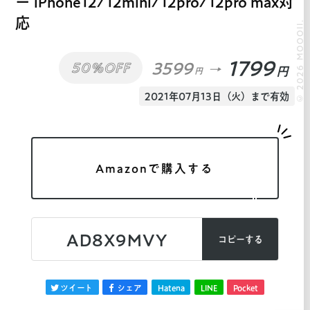
ー iPhone12/12mini/12pro/12pro max対
応
© 2026 MOOOII.
1799
3599
50%OFF
円
円
2021年07月13日（火）まで有効
Amazonで購入する
AD8X9MVY
コピーする
ツイート
シェア
Hatena
LINE
Pocket