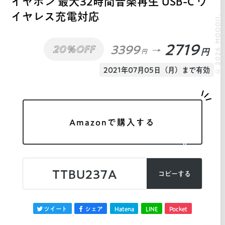
イヤホン 最大32時間音楽再生 USB-C ワ
イヤレス充電対応
© 2026 MOOOII.
2719
3399
20%OFF
円
円
2021年07月05日（月）まで有効
Amazonで購入する
TTBU237A
コピーする
ツイート
シェア
Hatena
LINE
Pocket