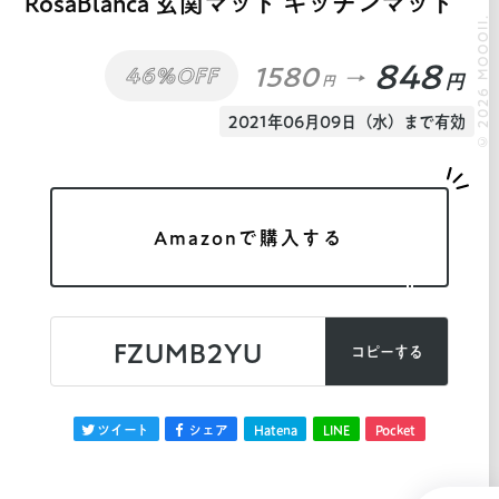
RosaBlanca 玄関マット キッチンマット
© 2026 MOOOII.
848
1580
46%OFF
円
円
2021年06月09日（水）まで有効
Amazonで購入する
FZUMB2YU
コピーする
ツイート
シェア
Hatena
LINE
Pocket